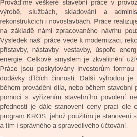
Provádíme veškeré stavební práce v provozo
výrobě, službách, skladování a administ
rekonstrukcích i novostavbách. Práce realizu
na základě námi zpracovaného návrhu pouz
Výsledek naší práce vede k modernizaci, rekon
přístavby, nástavby, vestavby, úspoře ener
energie. Celkově smyslem je zkvalitnění užív
Práce jsou poskytovány investorům formou
dodávky dílčích činností. Další výhodou je
během provádění díla, nebo během stavební př
pomoci s vyřízením stavebního povolení ne
předností je dále stanovení ceny prací dle
program KROS, jehož použitím je stanovení s
a tím i správného a spravedlivého účtování.