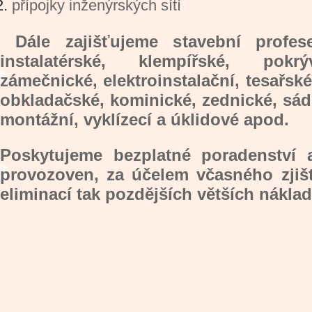
přípojky inženýrských sítí
Dále zajišťujeme stavební profese 
instalatérské, klempířské, pokrý
zámečnické, elektroinstalační, tesařské,
obkladačské, kominické, zednické, sád
montážní, vyklízecí a úklidové apod.
Poskytujeme bezplatné poradenství 
provozoven, za účelem včasného zjiš
eliminací tak pozdějších větších nákla