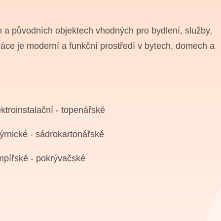
 a původních objektech vhodných pro bydlení, služby,
ráce je moderní a funkční prostředí v bytech, domech a
ektroinstalační
- topenářské
kýrnické
- sádrokartonářské
empířské
- pokrývačské