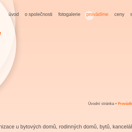
úvod
o společnosti
fotogalerie
provádíme
ceny
e
Úvodní stránka
>
Provád
izace u bytových domů, rodinných domů, bytů, kancelář