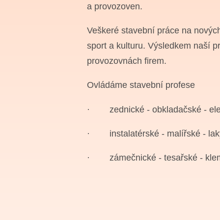
a provozoven.
Veškeré stavební práce na nových
sport a kulturu. Výsledkem naší p
provozovnách firem.
Ovládáme stavební profese
·
zednické - obkladačské
- el
·
instalatérské - malířské
- la
·
zámečnické - tesařské
- kl